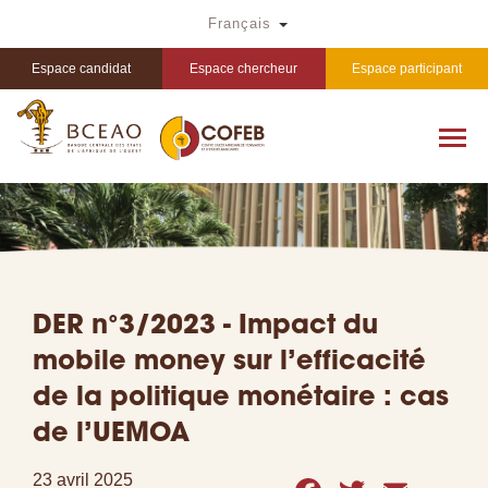
Aller
Toggle Dropdown
Français
au
contenu
principal
Espace candidat
Espace chercheur
Espace participant
DER n°3/2023 - Impact du
mobile money sur l’efficacité
de la politique monétaire : cas
de l’UEMOA
23 avril 2025