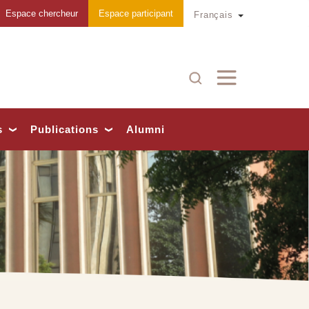
Espace chercheur
Espace participant
Toggle Dropd
Français
Recherche
s
Publications
Alumni