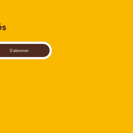
és
S'abonner