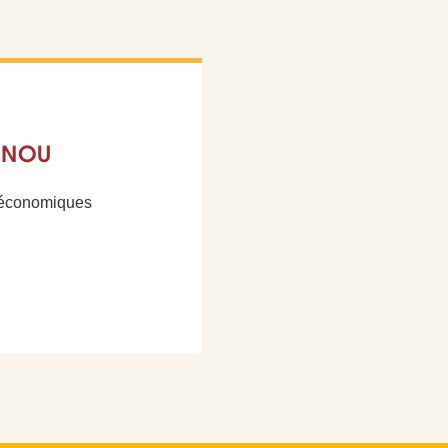
NNOU
s économiques