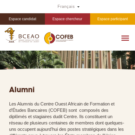
Aller
Toggle Dropdown
Français
au
contenu
principal
Espace candidat
Espace chercheur
Espace participant
Alumni
Les Alumnis du Centre Ouest Africain de Formation et
d’Études Bancaires (COFEB) sont composés des
diplômés et stagiaires dudit Centre. Ils constituent un
réseau de plusieurs centaines de membres dont quelques-
uns occupent aujourd'hui des postes stratégiques dans les