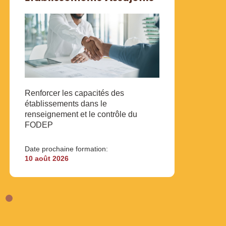
Contr
des e
Renforcer les capacités des
envir
établissements dans le
transf
renseignement et le contrôle du
FODEP
Date p
14 jui
Date prochaine formation:
10 août 2026