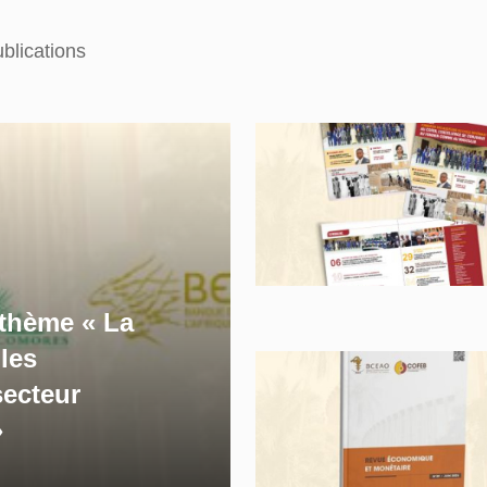
blications
 thème « La
 les
secteur
»