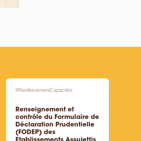
#RenforcementCapacités
#Renf
Renseignement et
Règ
contrôle du Formulaire de
com
Déclaration Prudentielle
opé
(FODEP) des
éle
Etablissements Assujettis