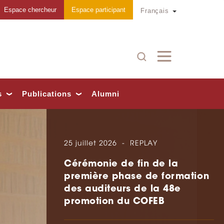
Espace chercheur
Espace participant
Toggle Dropd
Français
Recherche
s
Publications
Alumni
25 juillet 2026
REPLAY
Cérémonie de fin de la
première phase de formation
des auditeurs de la 48e
promotion du COFEB