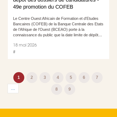
49e promotion du COFEB
Le Centre Ouest Africain de Formation et d'Etudes
Bancaires (COFEB) de la Banque Centrale des Etats
de l’Afrique de l’Ouest (BCEAO) porte à la
connaissance du public que la date limite de dépôt…
18 mai 2026
#
Pagination
Page
1
Page
2
Page
3
Page
4
Page
5
Page
6
Page
7
…
courante
Page
8
Page
9