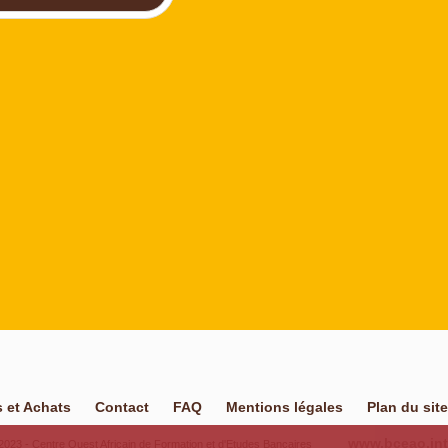
 et Achats
Contact
FAQ
Mentions légales
Plan du site
www.bceao.int
23 - Centre Ouest Africain de Formation et d'Etudes Bancaires