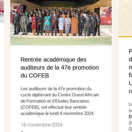
P
d
Rentrée académique des
n
auditeurs de la 47e promotion
f
du COFEB
U
Les auditeurs de la 47e promotion du
r
cycle diplômant du Centre Ouest Africain
de Formation et d'Etudes Bancaires
L
(COFEB), ont effectué leur rentrée
s
académique le lundi 4 novembre 2024.
D
(
18 novembre 2024
G