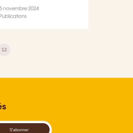
5 novembre 2024
Publications
Page
12
és
S'abonner