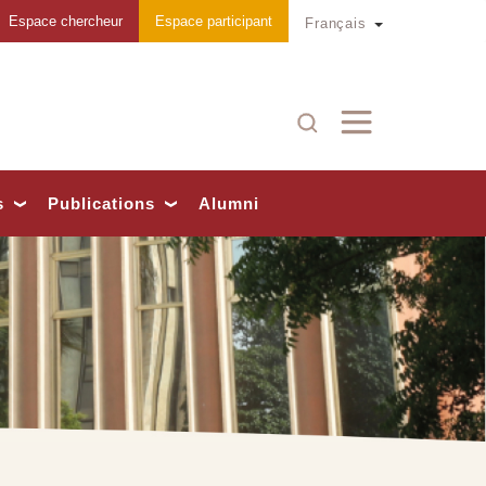
Espace chercheur
Espace participant
Toggle Dropd
Français
Recherche
s
Publications
Alumni