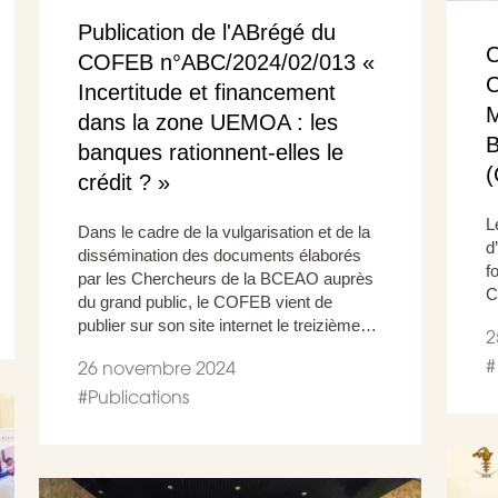
Publication de l'ABrégé du
C
COFEB n°ABC/2024/02/013 «
C
Incertitude et financement
M
dans la zone UEMOA : les
B
banques rationnent-elles le
(
crédit ? »
L
Dans le cadre de la vulgarisation et de la
d
dissémination des documents élaborés
f
par les Chercheurs de la BCEAO auprès
C
du grand public, le COFEB vient de
publier sur son site internet le treizième…
2
#
26 novembre 2024
#
Publications