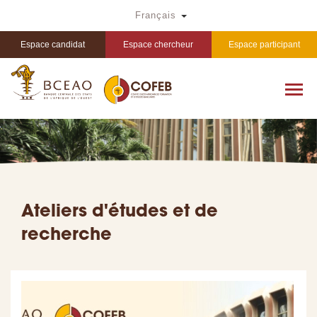
Aller
Toggle Dropdown
Français
au
contenu
principal
Espace candidat
Espace chercheur
Espace participant
Ateliers d'études et de
recherche