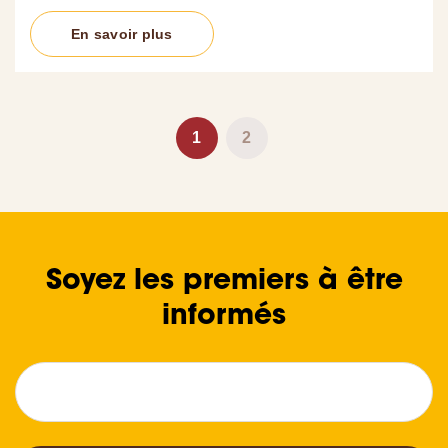
En savoir plus
Pagination
Page
1
Page
2
courante
Soyez les premiers à être
informés