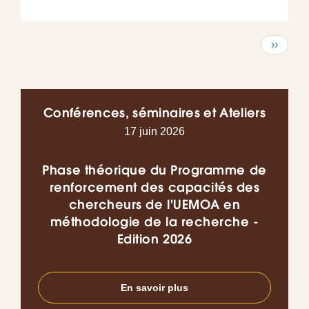
Pagination
Page
››
suivant
Conférences, séminaires et Ateliers
17 juin 2026
Phase théorique du Programme de
Co
renforcement des capacités des
chercheurs de l'UEMOA en
l’I
méthodologie de la recherche -
do
Edition 2026
en
En savoir plus