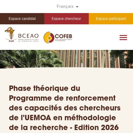
Aller
Toggle Dropdown
Français
au
contenu
principal
Espace candidat
Espace chercheur
Espace participant
Phase théorique du
Programme de renforcement
des capacités des chercheurs
de l'UEMOA en méthodologie
de la recherche - Edition 2026