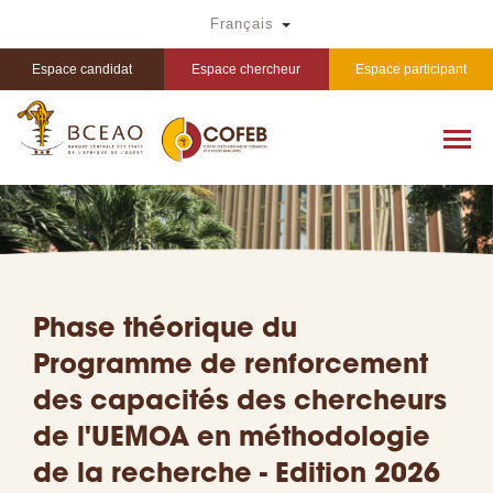
Aller
Toggle Dropdown
Français
au
contenu
principal
Espace candidat
Espace chercheur
Espace participant
Phase théorique du
Programme de renforcement
des capacités des chercheurs
de l'UEMOA en méthodologie
de la recherche - Edition 2026