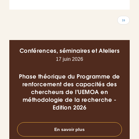
Pagination
Page
››
suivant
Conférences, séminaires et Ateliers
17 juin 2026
Phase théorique du Programme de
Co
renforcement des capacités des
chercheurs de l'UEMOA en
l’I
méthodologie de la recherche -
do
Edition 2026
en
En savoir plus