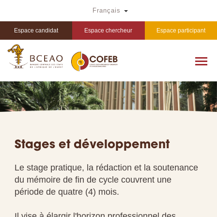
Aller
Toggle Dropdown
Français
au
contenu
principal
Espace candidat
Espace chercheur
Espace participant
Stages et développement
Le stage pratique, la rédaction et la soutenance
du mémoire de fin de cycle couvrent une
période de quatre (4) mois.
Il vise à élargir l'horizon professionnel des