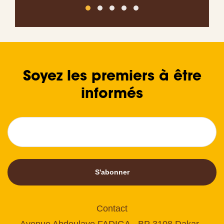
Soyez les premiers à être
informés
S'abonner
Contact
Avenue Abdoulaye FADIGA - BP 3108 Dakar -