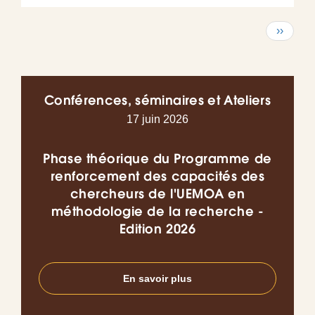
Pagination
Page
››
suivant
Conférences, séminaires et Ateliers
17 juin 2026
Phase théorique du Programme de
Co
renforcement des capacités des
chercheurs de l'UEMOA en
l’I
méthodologie de la recherche -
do
Edition 2026
en
En savoir plus