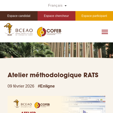
Aller
Toggle Dropdown
Français
au
contenu
principal
Espace candidat
Espace chercheur
Espace participant
Atelier méthodologique RATS
09 février 2026
#Enligne