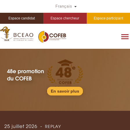
Aller
Toggle Dropdown
Français
au
contenu
principal
Espace candidat
Espace chercheur
Espace participant
48e promotion
du COFEB
En savoir plus
25 juillet 2026
REPLAY