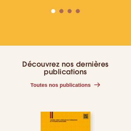
Page
Page
‹‹
››
précédente
suiva
Découvrez nos dernières
publications
Toutes nos publications