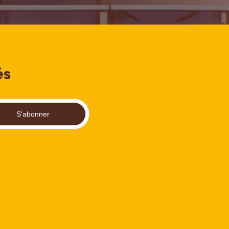
és
S'abonner