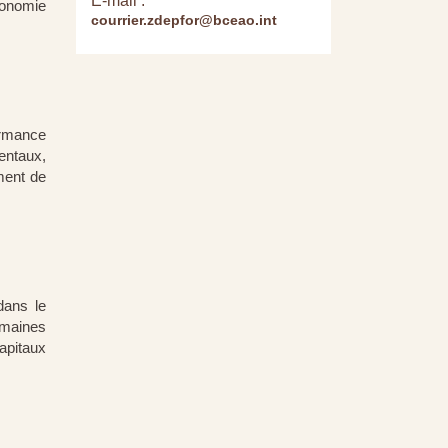
E-mail :
conomie
courrier.zdepfor@bceao.int
ormance
entaux,
ment de
dans le
omaines
apitaux