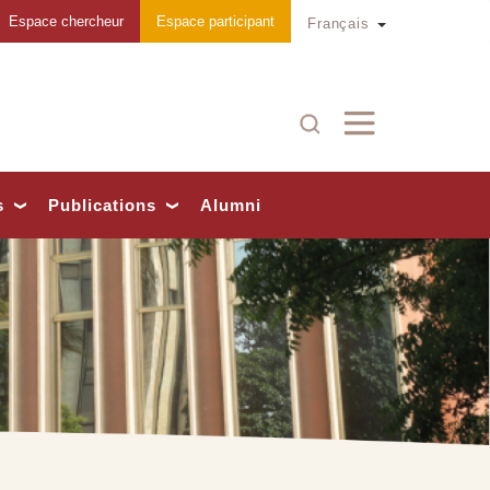
Espace chercheur
Espace participant
Toggle Dropd
Français
Recherche
s
Publications
Alumni