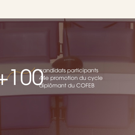
+100
candidats participants
44e promotion du cycle
diplômant du COFEB