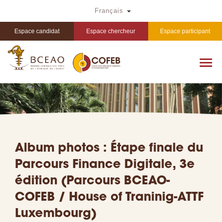
Aller
Toggle Dropdown
Français
au
contenu
principal
Espace candidat
Espace chercheur
Espace participant
Album photos : Étape finale du
Parcours Finance Digitale, 3e
édition (Parcours BCEAO-
COFEB / House of Traninig-ATTF
Luxembourg)