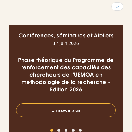
Pagination
Page
››
suivant
Conférences, séminaires et Ateliers
17 juin 2026
Phase théorique du Programme de
Co
renforcement des capacités des
chercheurs de l'UEMOA en
l’I
méthodologie de la recherche -
do
Edition 2026
en
En savoir plus