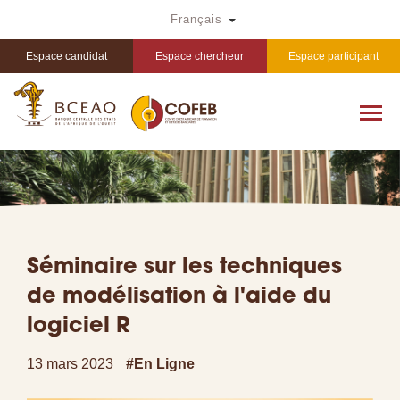
Aller
Toggle Dropdown
Français
au
contenu
principal
Espace candidat
Espace chercheur
Espace participant
Séminaire sur les techniques
de modélisation à l'aide du
logiciel R
13 mars 2023
#En Ligne