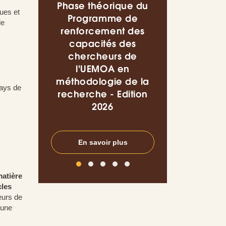
Phase théorique du
Conférence s
ues et
Programme de
thème « L
de
renforcement des
utilisations pr
capacités des
de l’Intelli
chercheurs de
Artificielle d
l'UEMOA en
domaine de
méthodologie de la
finance : Q
pays de
recherche - Edition
enseignement
2026
l’espace UEM
En savoir plus
En savoir pl
matière
cles
eurs de
'une