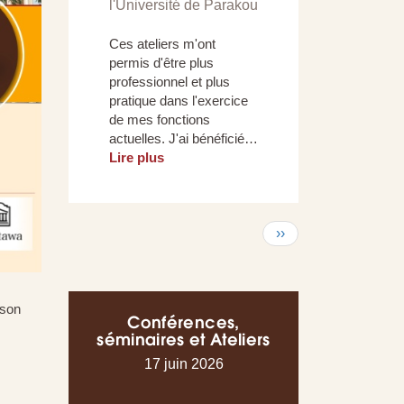
l'Université de Parakou
Ces ateliers m'ont
permis d'être plus
professionnel et plus
pratique dans l'exercice
de mes fonctions
actuelles. J'ai bénéficié…
Lire plus
Pagination
Page
››
suivante
 son
Conférences,
séminaires et Ateliers
17 juin 2026
16 juin 202