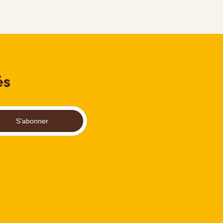
és
S'abonner