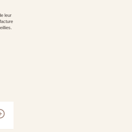
e leur
 facture
illies.