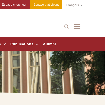
Espace chercheur
Espace participant
Toggle Dropd
Français
Recherche
s
Publications
Alumni