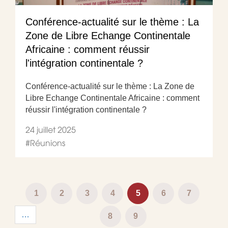
Conférence-actualité sur le thème : La
Zone de Libre Echange Continentale
Africaine : comment réussir
l'intégration continentale ?
Conférence-actualité sur le thème : La Zone de
Libre Echange Continentale Africaine : comment
réussir l'intégration continentale ?
24 juillet 2025
#
Réunions
Pagination
Page
1
Page
2
Page
3
Page
4
Page
5
Page
6
Page
7
…
courante
Page
8
Page
9