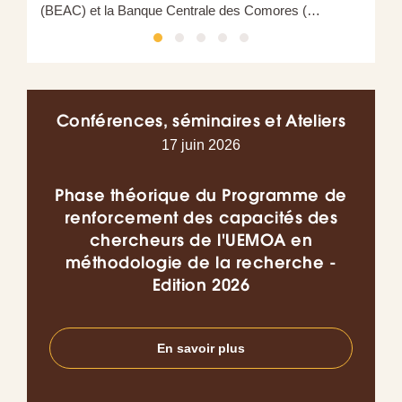
(BEAC) et la Banque Centrale des Comores (…
Conférences, séminaires et Ateliers
17 juin 2026
Phase théorique du Programme de
Co
renforcement des capacités des
chercheurs de l'UEMOA en
l’I
méthodologie de la recherche -
do
Edition 2026
en
En savoir plus