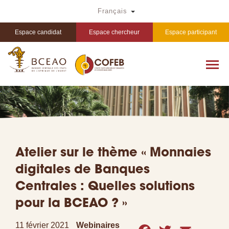
Aller
Toggle Dropdown
Français
au
contenu
principal
Espace candidat
Espace chercheur
Espace participant
Atelier sur le thème « Monnaies
digitales de Banques
Centrales : Quelles solutions
pour la BCEAO ? »
11 février 2021
Webinaires