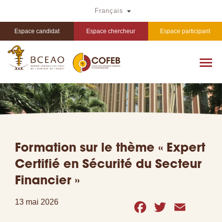
Aller
Toggle Dropdown
Français
au
contenu
principal
Espace candidat
Espace chercheur
Espace participant
Formation sur le thème « Expert
Certifié en Sécurité du Secteur
Financier »
Facebook
Twitter
Emai
13 mai 2026