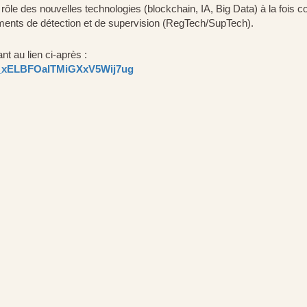
e rôle des nouvelles technologies (blockchain, IA, Big Data) à la fois
ruments de détection et de supervision (RegTech/SupTech).
nt au lien ci-après :
/WN_xELBFOaITMiGXxV5Wij7ug