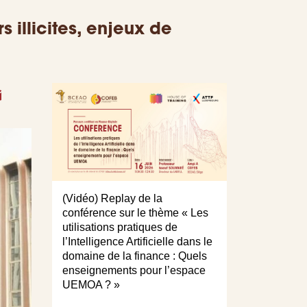
s illicites, enjeux de
book
itter
Email
(Vidéo) Replay de la
Podcast "Desti
conférence sur le thème « Les
rendez-vous a
utilisations pratiques de
de l'excellenc
l’Intelligence Artificielle dans le
recherche éc
domaine de la finance : Quels
enseignements pour l’espace
UEMOA ? »