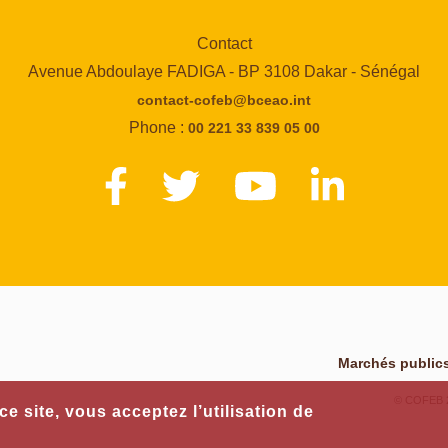
Contact
Avenue Abdoulaye FADIGA - BP 3108 Dakar - Sénégal
contact-cofeb@bceao.int
Phone :
00 221 33 839 05 00
Marchés publics
© COFEB 20
e site, vous acceptez l’utilisation de