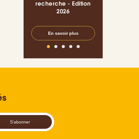
recherche - Edition
enseignement
2026
l’espace UEM
En savoir plus
En savoir pl
és
S'abonner