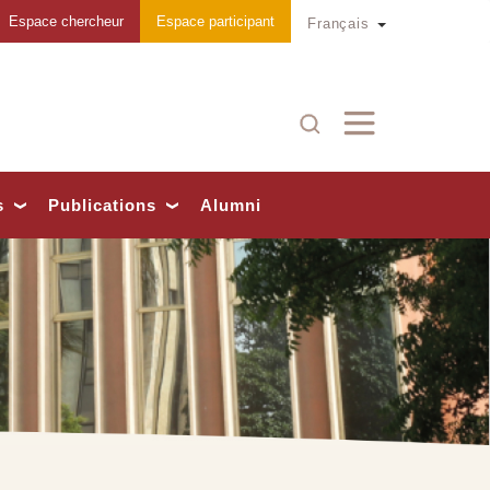
Espace chercheur
Espace participant
Toggle Dropd
Français
Recherche
s
Publications
Alumni