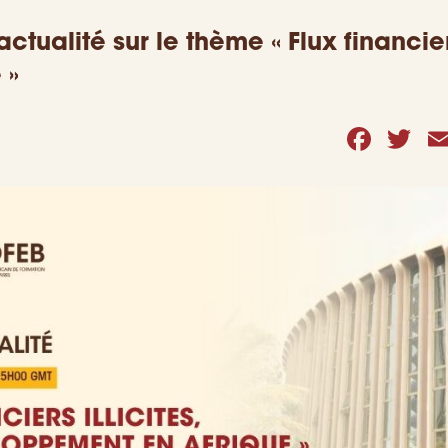
ctualité sur le thème « Flux financier
 »
Face
Tw