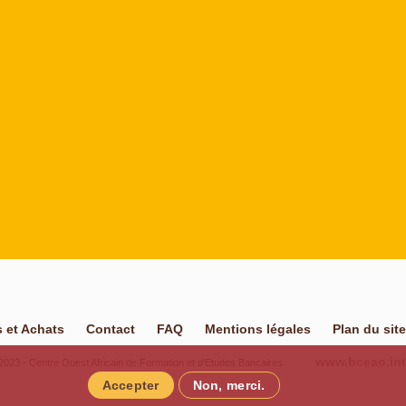
 et Achats
Contact
FAQ
Mentions légales
Plan du site
www.bceao.int
23 - Centre Ouest Africain de Formation et d'Etudes Bancaires
Accepter
Non, merci.