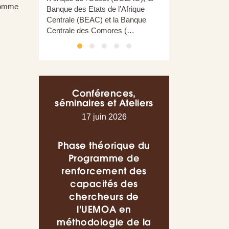
 comme
Banque des Etats de l’Afrique
Centrale (BEAC) et la Banque
Centrale des Comores (…
Conférences,
séminaires et Ateliers
17 juin 2026
16 juin 202
Phase théorique du
Conférence s
Programme de
thème « L
renforcement des
utilisations pr
capacités des
de l’Intelli
chercheurs de
Artificielle d
l'UEMOA en
domaine de
méthodologie de la
finance : Q