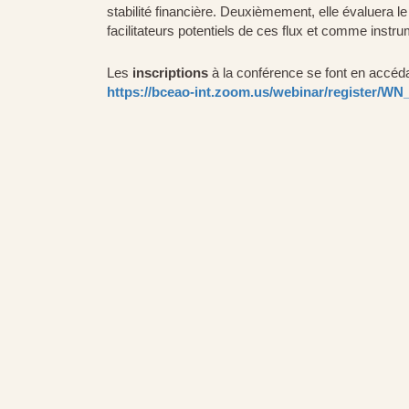
stabilité financière. Deuxièmement, elle évaluera l
facilitateurs potentiels de ces flux et comme inst
Les
inscriptions
à la conférence se font en accéda
https://bceao-int.zoom.us/webinar/register