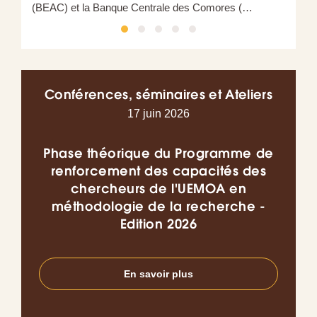
(BEAC) et la Banque Centrale des Comores (…
Conférences, séminaires et Ateliers
17 juin 2026
Phase théorique du Programme de
Co
renforcement des capacités des
chercheurs de l'UEMOA en
l’I
méthodologie de la recherche -
do
Edition 2026
en
En savoir plus