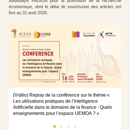
Abdoulaye FADIGA pour la promotion de la recherche
économique, dont le délai de soumission des articles est
fixé au 31 août 2026.
(Vidéo) Replay de la conférence sur le thème «
Po
Les utilisations pratiques de l’Intelligence
pr
Artificielle dans le domaine de la finance : Quels
é
enseignements pour l’espace UEMOA ? »