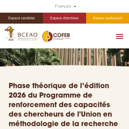
Aller
Toggle Dropdown
Français
au
contenu
principal
Espace candidat
Espace chercheur
Espace participant
Phase théorique de l’édition
2026 du Programme de
renforcement des capacités
des chercheurs de l'Union en
méthodologie de la recherche