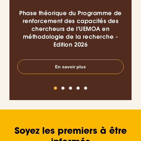
Phase théorique du Programme de
Co
renforcement des capacités des
chercheurs de l'UEMOA en
l’I
méthodologie de la recherche -
do
Edition 2026
en
En savoir plus
Soyez les premiers à être