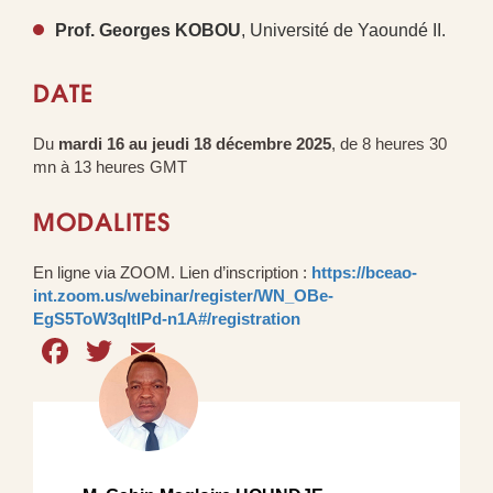
Prof. Georges KOBOU
, Université de Yaoundé II.
DATE
Du
mardi 16 au jeudi 18 décembre 2025
, de 8 heures 30
mn à 13 heures GMT
MODALITES
En ligne via ZOOM. Lien d’inscription :
https://bceao-
int.zoom.us/webinar/register/WN_OBe-
EgS5ToW3qltIPd-n1A#/registration
Facebook
Twitter
Email