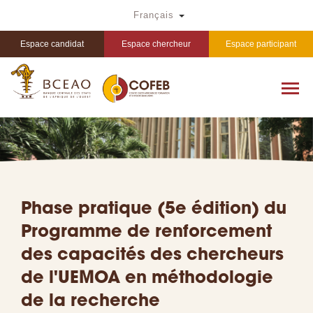
Aller
Toggle Dropdown
Français
au
contenu
principal
Espace candidat
Espace chercheur
Espace participant
Phase pratique (5e édition) du
Programme de renforcement
des capacités des chercheurs
de l'UEMOA en méthodologie
de la recherche