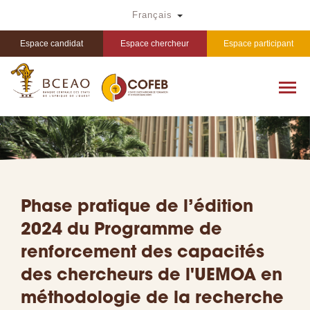
Aller
Toggle Dropdown
Français
au
contenu
principal
Espace candidat
Espace chercheur
Espace participant
Phase pratique de l’édition
2024 du Programme de
renforcement des capacités
des chercheurs de l'UEMOA en
méthodologie de la recherche