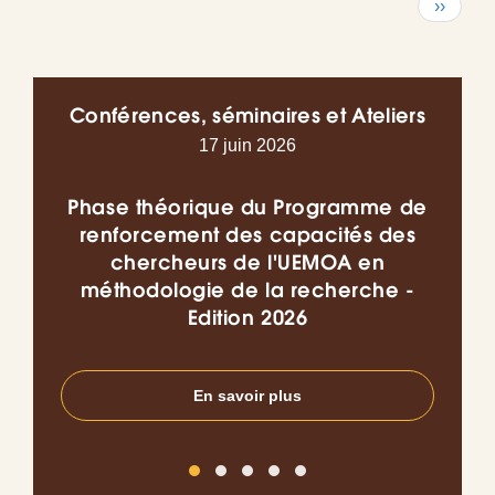
Page
››
suivant
Conférences, séminaires et Ateliers
17 juin 2026
Phase théorique du Programme de
Co
renforcement des capacités des
chercheurs de l'UEMOA en
l’I
méthodologie de la recherche -
do
Edition 2026
en
En savoir plus