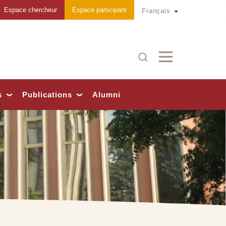
Espace chercheur
Espace participant
Toggle Dropd
Français
Recherche
s
Publications
Alumni