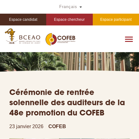
Aller
Toggle Dropdown
Français
au
contenu
principal
Espace candidat
Espace chercheur
Espace participant
Cérémonie de rentrée
solennelle des auditeurs de la
48e promotion du COFEB
23 janvier 2026
COFEB