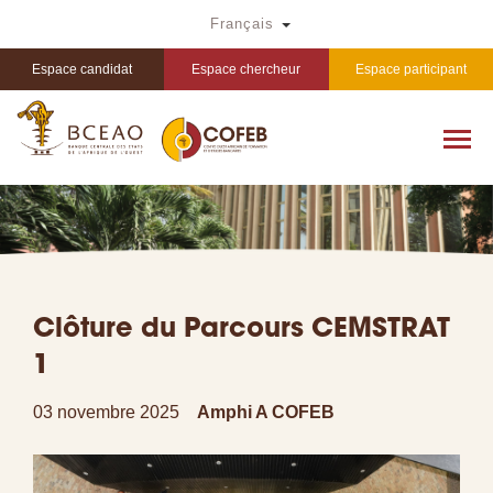
Aller
Toggle Dropdown
Français
au
contenu
principal
Espace candidat
Espace chercheur
Espace participant
Clôture du Parcours CEMSTRAT
1
03 novembre 2025
Amphi A COFEB