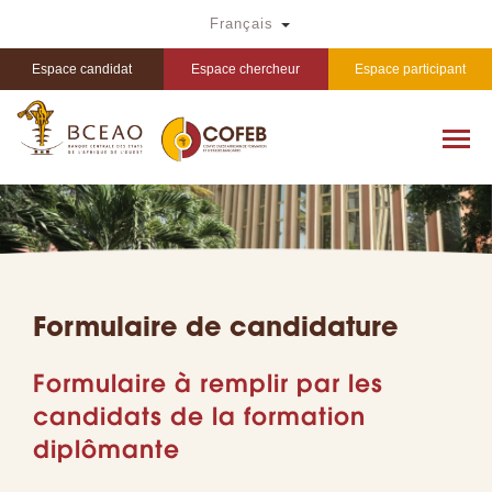
Aller
Toggle Dropdown
Français
au
contenu
principal
Espace candidat
Espace chercheur
Espace participant
Formulaire de candidature
Formulaire à remplir par les
candidats de la formation
diplômante