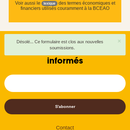
Voir aussi le
des termes économiques et
lexique
financiers utilisés couramment à la BCEAO
×
Message
Désolé... Ce formulaire est clos aux nouvelles
d'état
Soyez les premiers à être
soumissions.
informés
S'abonner
Contact