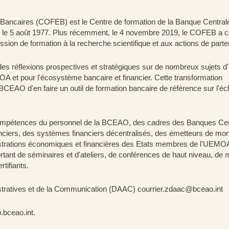
s Bancaires (COFEB) est le Centre de formation de la Banque Central
réé le 5 août 1977. Plus récemment, le 4 novembre 2019, le COFEB a 
ission de formation à la recherche scientifique et aux actions de parte
des réflexions prospectives et stratégiques sur de nombreux sujets d'
 et pour l'écosystème bancaire et financier. Cette transformation
la BCEAO d'en faire un outil de formation bancaire de référence sur l'éc
ompétences du personnel de la BCEAO, des cadres des Banques Cen
nciers, des systèmes financiers décentralisés, des émetteurs de mo
nistrations économiques et financières des Etats membres de l'UEMO
rtant de séminaires et d'ateliers, de conférences de haut niveau, d
tifiants.
stratives et de la Communication (DAAC) courrier.zdaac@bceao.int
.bceao.int.