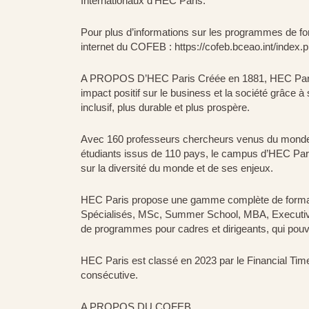
Internationaux d’HEC Paris.
Pour plus d’informations sur les programmes de fo
internet du COFEB : https://cofeb.bceao.int/index.
A PROPOS D’HEC Paris Créée en 1881, HEC Paris e
impact positif sur le business et la société grâce à
inclusif, plus durable et plus prospère.
Avec 160 professeurs chercheurs venus du monde e
étudiants issus de 110 pays, le campus d’HEC Paris
sur la diversité du monde et de ses enjeux.
HEC Paris propose une gamme complète de forma
Spécialisés, MSc, Summer School, MBA, Executi
de programmes pour cadres et dirigeants, qui pouvan
HEC Paris est classé en 2023 par le Financial Ti
consécutive.
A PROPOS DU COFEB