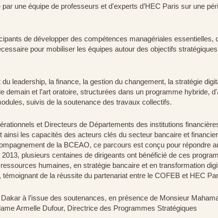
mé par une équipe de professeurs et d'experts d’HEC Paris sur une pér
rticipants de développer des compétences managériales essentielles, 
nécessaire pour mobiliser les équipes autour des objectifs stratégiques
u leadership, la finance, la gestion du changement, la stratégie digita
de demain et l’art oratoire, structurées dans un programme hybride, d
modules, suivis de la soutenance des travaux collectifs.
ationnels et Directeurs de Départements des institutions financière
 ainsi les capacités des acteurs clés du secteur bancaire et financier
compagnement de la BCEAO, ce parcours est conçu pour répondre a
s 2013, plusieurs centaines de dirigeants ont bénéficié de ces progr
ressources humaines, en stratégie bancaire et en transformation digi
gnant de la réussite du partenariat entre le COFEB et HEC Par
 Dakar à l’issue des soutenances, en présence de Monsieur Mahama
me Armelle Dufour, Directrice des Programmes Stratégiques