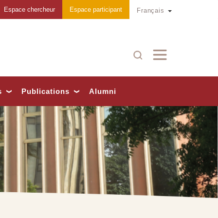
Espace chercheur
Espace participant
Toggle Dropd
Français
Recherche
s
Publications
Alumni