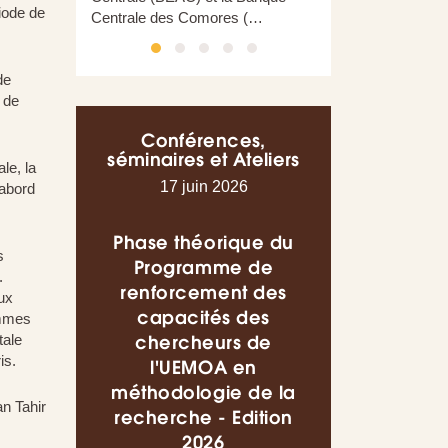
iode de
Centrale des Comores (…
de
 de
Conférences,
séminaires et Ateliers
le, la
17 juin 2026
16 juin 202
'abord
Phase théorique du
Conférence s
s
Programme de
thème « L
.
renforcement des
utilisations pr
ux
capacités des
de l’Intelli
ammes
chercheurs de
Artificielle d
tale
is.
l'UEMOA en
domaine de
méthodologie de la
finance : Q
n Tahir
recherche - Edition
enseignement
2026
l’espace UEM