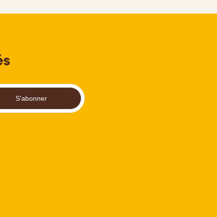
és
S'abonner