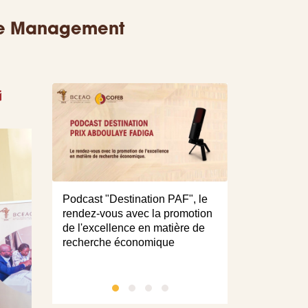
ive Management
book
itter
Email
(Vidéo) Repla
Podcast "Destination PAF", le
conférence-act
rendez-vous avec la promotion
thème : « Flux
de l'excellence en matière de
illicites, enjeu
recherche économique
développement