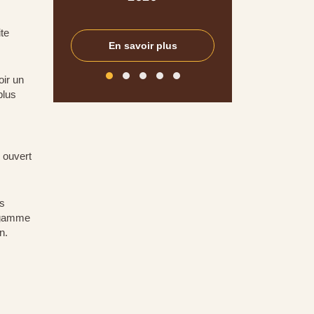
te
En savoir plus
En savoir pl
ir un
plus
 ouvert
s
 gamme
n.