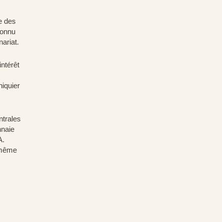
e des
connu
nariat.
intérêt
hiquier
trales
nnaie
A.
e même