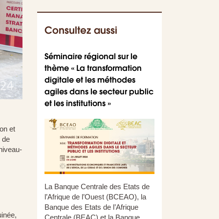
Consultez aussi
Séminaire régional sur le
Parution du num
thème « La transformation
Journal des audi
digitale et les méthodes
COFEB (JAC)
agiles dans le secteur public
et les institutions »
on et
 de
niveau-
La Banque Centrale des Etats de
l’Afrique de l’Ouest (BCEAO), la
Banque des Etats de l’Afrique
uinée,
Centrale (BEAC) et la Banque