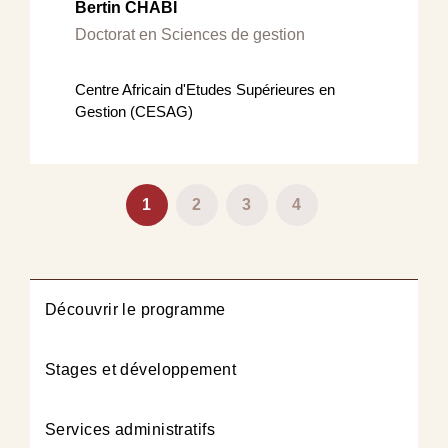
Bertin CHABI
Doctorat en Sciences de gestion
Centre Africain d'Etudes Supérieures en
Gestion (CESAG)
Pagination
Page
1
Page
2
Page
3
Page
4
courante
Découvrir le programme
Stages et développement
Services administratifs