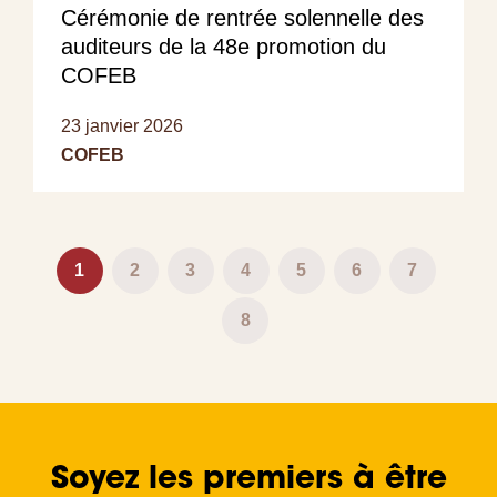
Cérémonie de rentrée solennelle des
auditeurs de la 48e promotion du
COFEB
23 janvier 2026
COFEB
Pagination
Page
1
Page
2
Page
3
Page
4
Page
5
Page
6
Page
7
courante
Page
8
Soyez les premiers à être