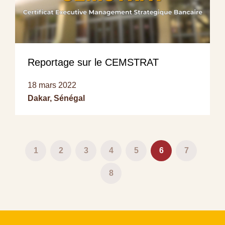
Reportage sur le CEMSTRAT
18 mars 2022
Dakar, Sénégal
Pagination
Page
1
Page
2
Page
3
Page
4
Page
5
Page
6
Page
7
courante
Page
8