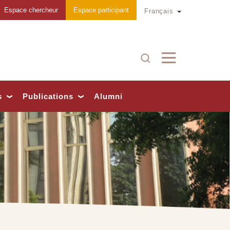
Espace chercheur
Espace participant
Toggle Dropd
Français
Recherche
s
Publications
Alumni